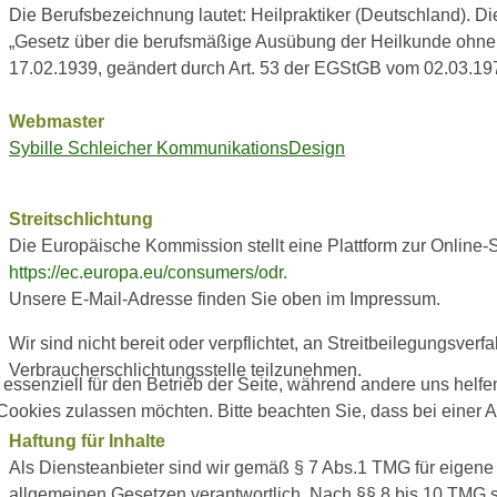
Die Berufsbezeichnung lautet: Heilpraktiker (Deutschland). Di
„Gesetz über die berufsmäßige Ausübung der Heilkunde ohne 
17.02.1939, geändert durch Art. 53 der EGStGB vom 02.03.19
Webmaster
Sybille Schleicher KommunikationsDesign
Streitschlichtung
Die Europäische Kommission stellt eine Plattform zur Online-S
https://ec.europa.eu/consumers/odr
.
Unsere E-Mail-Adresse finden Sie oben im Impressum.
Wir sind nicht bereit oder verpflichtet, an Streitbeilegungsverf
Verbraucherschlichtungsstelle teilzunehmen.
 essenziell für den Betrieb der Seite, während andere uns helf
 Cookies zulassen möchten. Bitte beachten Sie, dass bei einer 
Haftung für Inhalte
Als Diensteanbieter sind wir gemäß § 7 Abs.1 TMG für eigene 
allgemeinen Gesetzen verantwortlich. Nach §§ 8 bis 10 TMG si