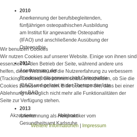
2010
Anerkennung der berufsbegleitenden,
fünfjährigen osteopathischen Ausbildung
am Institut für angewandte Osteopathie
(IFAO) und anschließende Ausübung der
Osteopathie
Wir benutzen Cookies
Wir nutzen Cookies auf unserer Website. Einige von ihnen sind
2012
essenziell für den Betrieb der Seite, während andere uns
Anerkennung der
helfen, diese Website und die Nutzererfahrung zu verbessern
Bundesarbeitsgemeinschaft Osteopathie
(Tracking Cookies). Sie können selbst entscheiden, ob Sie die
(BAO) und gelistet in der Therapeutenliste
Cookies zulassen möchten. Bitte beachten Sie, dass bei einer
der BAO
Ablehnung womöglich nicht mehr alle Funktionalitäten der
Seite zur Verfügung stehen.
2013
Akzeptieren
Ablehnen
Anerkennung als Heilpraktiker vom
Gesundheitsamt Karlsruhe
Weitere Informationen
|
Impressum